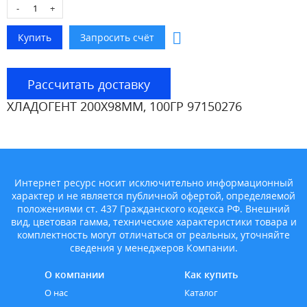
-
+
Рассчитать доставку
ХЛАДОГЕНТ 200Х98ММ, 100ГР 97150276
Интернет ресурс носит исключительно информационный
характер и не является публичной офертой, определяемой
положениями ст. 437 Гражданского кодекса РФ. Внешний
вид, цветовая гамма, технические характеристики товара и
комплектность могут отличаться от реальных, уточняйте
сведения у менеджеров Компании.
О компании
Как купить
О нас
Каталог